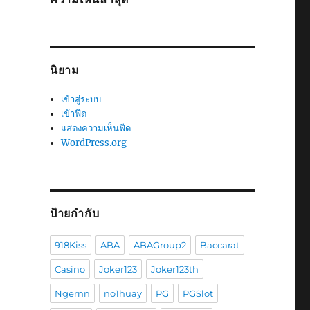
นิยาม
เข้าสู่ระบบ
เข้าฟีด
แสดงความเห็นฟีด
WordPress.org
ป้ายกำกับ
918Kiss
ABA
ABAGroup2
Baccarat
Casino
Joker123
Joker123th
Ngernn
no1huay
PG
PGSlot