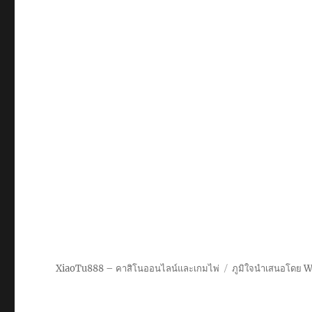
XiaoTu888 – คาสิโนออนไลน์และเกมไพ่
ภูมิใจนำเสนอโดย 