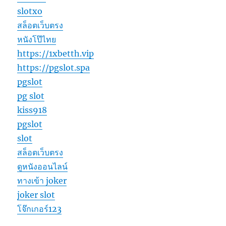
slotxo
สล็อตเว็บตรง
หนังโป๊ไทย
https://1xbetth.vip
https://pgslot.spa
pgslot
pg slot
kiss918
pgslot
slot
สล็อตเว็บตรง
ดูหนังออนไลน์
ทางเข้า joker
joker slot
โจ๊กเกอร์123