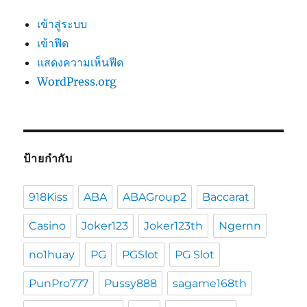
เข้าสู่ระบบ
เข้าฟีด
แสดงความเห็นฟีด
WordPress.org
ป้ายกำกับ
918Kiss
ABA
ABAGroup2
Baccarat
Casino
Joker123
Joker123th
Ngernn
no1huay
PG
PGSlot
PG Slot
PunPro777
Pussy888
sagame168th