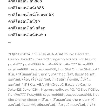
คาสิโนออนไลน์888
คาสิโนออนไลน์1688
คาสิโนออนไลน์เว็บตรง168
คาสิโนออนไลน์99
คาสิโนออนไลน์ สล็อต
คาสิโนออนไลน์อันดับ1
…
เขียน
หมวด
21 ตุลาคม 2024
918Kiss
,
ABA
,
ABAGroup2
,
Baccarat
,
เมื่อ
หมู่
Casino
,
Joker123
,
Joker123th
,
ngernn
,
PG
,
PG Slot
,
PGSlot
,
pgslot77
,
pgslot9999
,
PunPro66
,
PunPro777
,
Pussy888
,
sagame168th
,
sexybaccarat168
,
Slot
,
Slot Online
,
Slotxo
,
คา
สิโน
,
คาสิโนออนไลน์
,
บาคาร่า
,
บาคาร่าออนไลน์
,
ปั่นแตก66
,
พนัน
ออนไลน์
,
สล็อต
,
สล็อตออนไลน์
,
เกมยิงปลา
,
เว็บพนัน
,
เว็บพนัน
ป้าย
ออนไลน์
918Kiss
,
ABA
,
ABAGroup2
,
Baccarat
,
Casino
,
กำกับ
Joker123
,
Joker123th
,
Ngernn
,
no1huay
,
PG
,
PG Slot
,
PGSlot
,
PunPro777
,
Pussy888
,
sagame168th
,
sexybaccarat168
,
Slot
,
Slot Online
,
Slotxo
,
คาสิโน
,
คาสิโนออนไลน์
,
บาคาร่า
,
บาคาร่า
ออนไลน์
,
ปั่นแตก66
,
พนันออนไลน์
,
สล็อต
,
สล็อตออนไลน์
,
เกมยิง