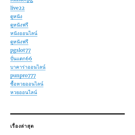
live22
ดูหนัง
ดูหนังฟรี
หนังออนไลน์
ดูหนังฟรี
pgslot77
ปั่นแตก66
บาคาร่าออนไลน์
punpro777
ซื้อหวยออนไลน์
หวยออนไลน์
เรื่องล่าสุด