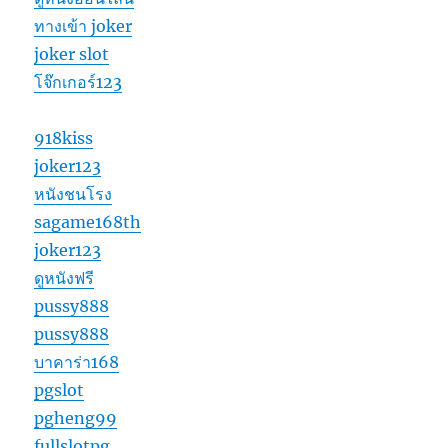
ทางเข้า joker
joker slot
โจ๊กเกอร์123
918kiss
joker123
หนังชนโรง
sagame168th
joker123
ดูหนังฟรี
pussy888
pussy888
บาคาร่า168
pgslot
pgheng99
fullslotpg