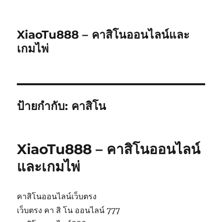
XiaoTu888 – คาสิโนออนไลน์และ
เกมไพ่
ป้ายกำกับ:
คาสิโน
XiaoTu888 – คาสิโนออนไลน์
และเกมไพ่
คาสิโนออนไลน์เว็บตรง
เว็บตรง คา สิ โน ออนไลน์ 777