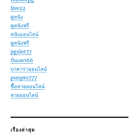
live22
ดูหนัง
ดูหนังฟรี
หนังออนไลน์
ดูหนังฟรี
pgslot77
ปั่นแตก66
บาคาร่าออนไลน์
punpro777
ซื้อหวยออนไลน์
หวยออนไลน์
เรื่องล่าสุด