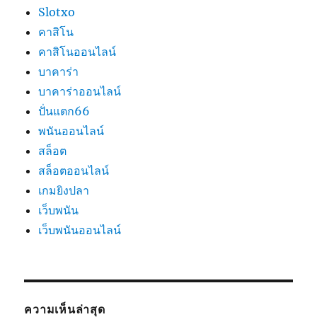
Slotxo
คาสิโน
คาสิโนออนไลน์
บาคาร่า
บาคาร่าออนไลน์
ปั่นแตก66
พนันออนไลน์
สล็อต
สล็อตออนไลน์
เกมยิงปลา
เว็บพนัน
เว็บพนันออนไลน์
ความเห็นล่าสุด