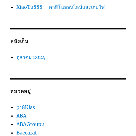
XiaoTu888 – คาสิโนออนไลน์และเกมไพ่
คลังเก็บ
ตุลาคม 2024
หมวดหมู่
918Kiss
ABA
ABAGroup2
Baccarat